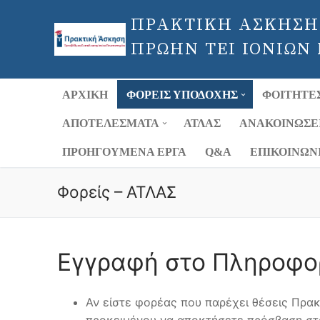
Μετάβαση
ΠΡΑΚΤΙΚΗ ΑΣΚΗΣΗ
στο
περιεχόμενο
ΠΡΩΗΝ ΤΕΙ ΙΟΝΙΩΝ
ΑΡΧΙΚΉ
ΦΟΡΕΊΣ ΥΠΟΔΟΧΉΣ
ΦΟΙΤΗΤΈ
ΑΠΟΤΕΛΈΣΜΑΤΑ
ΑΤΛΑΣ
ΑΝΑΚΟΙΝΏΣΕ
ΠΡΟΗΓΟΎΜΕΝΑ ΈΡΓΑ
Q&A
ΕΠΙΚΟΙΝΩΝ
Φορείς – ΑΤΛΑΣ
Εγγραφή στο Πληροφο
Αν είστε φορέας που παρέχει θέσεις Πρακ
προκειμένου να αποκτήσετε πρόσβαση στο