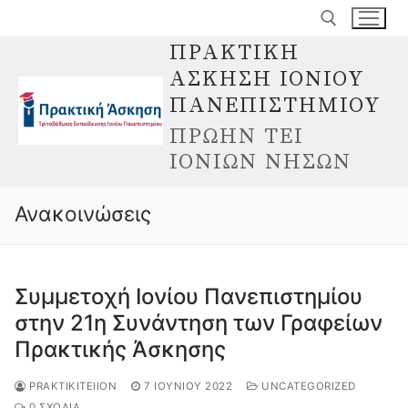
Μετάβαση
στο
ΠΡΑΚΤΙΚΗ
περιεχόμενο
ΑΣΚΗΣΗ ΙΟΝΙΟΥ
Αναζήτηση για:
ΠΑΝΕΠΙΣΤΗΜΙΟΥ
ΠΡΩΗΝ ΤΕΙ
ΙΟΝΙΩΝ ΝΗΣΩΝ
Ανακοινώσεις
Συμμετοχή Ιονίου Πανεπιστημίου
στην 21η Συνάντηση των Γραφείων
Πρακτικής Άσκησης
PRAKTIKITEIION
7 ΙΟΥΝΊΟΥ 2022
UNCATEGORIZED
0 ΣΧΌΛΙΑ