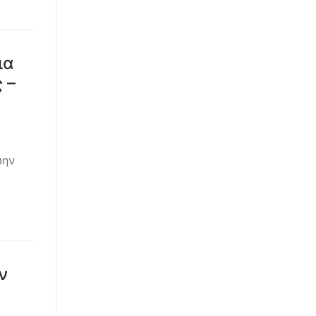
ια
 –
ώην
ν