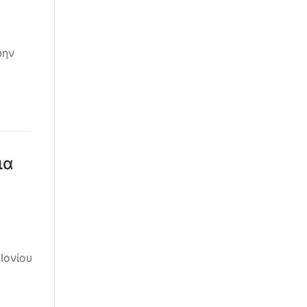
ώην
ια
Ιονίου