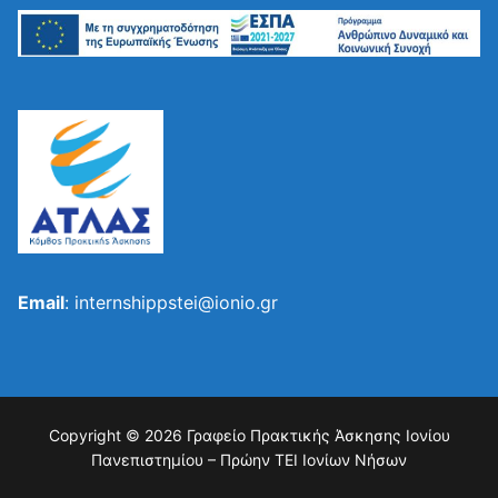
Email
: internshippstei@ionio.gr
Copyright © 2026 Γραφείο Πρακτικής Άσκησης Ιονίου
Πανεπιστημίου – Πρώην ΤΕΙ Ιονίων Νήσων