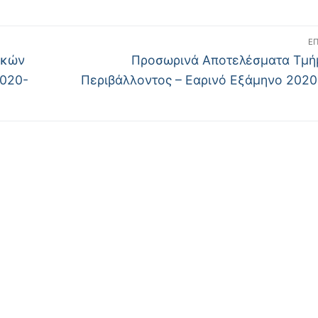
Ε
Επόμενο
ακών
Προσωρινά Αποτελέσματα Τμή
άρθρο:
2020-
Περιβάλλοντος – Εαρινό Εξάμηνο 2020