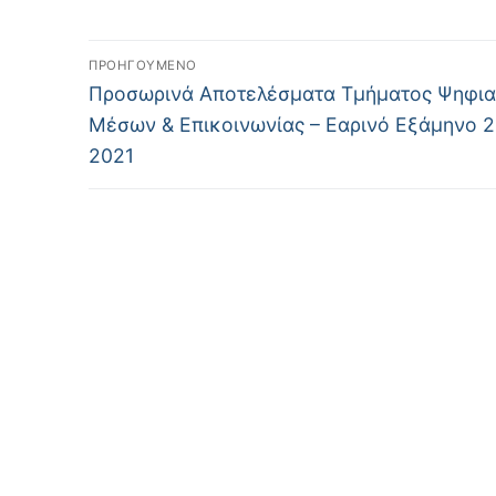
Πλοήγηση
ΠΡΟΗΓΟΎΜΕΝΟ
Προηγούμενο
άρθρων
Προσωρινά Αποτελέσματα Τμήματος Ψηφι
άρθρο:
Μέσων & Επικοινωνίας – Εαρινό Εξάμηνο 
2021