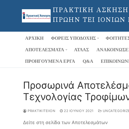
Μετάβαση
ΠΡΑΚΤΙΚΗ ΑΣΚΗΣΗ
στο
περιεχόμενο
ΠΡΩΗΝ ΤΕΙ ΙΟΝΙΩΝ
ΑΡΧΙΚΉ
ΦΟΡΕΊΣ ΥΠΟΔΟΧΉΣ
ΦΟΙΤΗΤΈ
ΑΠΟΤΕΛΈΣΜΑΤΑ
ΑΤΛΑΣ
ΑΝΑΚΟΙΝΏΣΕ
ΠΡΟΗΓΟΎΜΕΝΑ ΈΡΓΑ
Q&A
ΕΠΙΚΟΙΝΩΝ
Προσωρινά Αποτελέσμ
Τεχνολογίας Τροφίμων
PRAKTIKITEIION
22 ΙΟΥΝΊΟΥ 2021
UNCATEGORIZ
Δείτε στη σελίδα των Αποτελεσμάτων