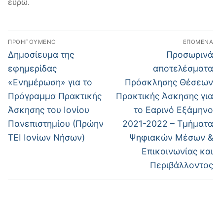
ευρώ.
Πλοήγηση
ΠΡΟΗΓΟΎΜΕΝΟ
ΕΠΌΜΕΝΑ
άρθρων
Προηγούμενο
Επόμενο
Δημοσίευμα της
Προσωρινά
άρθρο:
άρθρο:
εφημερίδας
αποτελέσματα
«Ενημέρωση» για το
Πρόσκλησης Θέσεων
Πρόγραμμα Πρακτικής
Πρακτικής Άσκησης για
Άσκησης του Ιονίου
το Εαρινό Εξάμηνο
Πανεπιστημίου (Πρώην
2021-2022 – Τμήματα
ΤΕΙ Ιονίων Νήσων)
Ψηφιακών Μέσων &
Επικοινωνίας και
Περιβάλλοντος