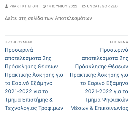
PRAKTIKITEIION
14 ΙΟΥΝΊΟΥ 2022
UNCATEGORIZED
Δείτε στη σελίδα των Αποτελεσμάτων
Πλοήγηση
ΠΡΟΗΓΟΎΜΕΝΟ
ΕΠΌΜΕΝΑ
άρθρων
Προηγούμενο
Επόμενο
Προσωρινά
Προσωρινά
άρθρο:
άρθρο:
αποτελέσματα 2ης
αποτελέσματα 2ης
Πρόσκλησης Θέσεων
Πρόσκλησης Θέσεων
Πρακτικής Άσκησης για
Πρακτικής Άσκησης για
το Εαρινό Εξάμηνο
το Εαρινό Εξάμηνο
2021-2022 για το
2021-2022 για το
Τμήμα Επιστήμης &
Τμήμα Ψηφιακών
Τεχνολογίας Τροφίμων
Μέσων & Επικοινωνίας