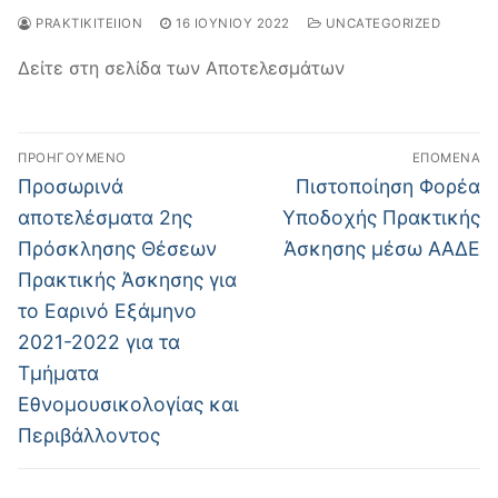
PRAKTIKITEIION
16 ΙΟΥΝΊΟΥ 2022
UNCATEGORIZED
Δείτε στη σελίδα των Αποτελεσμάτων
Πλοήγηση
ΠΡΟΗΓΟΎΜΕΝΟ
ΕΠΌΜΕΝΑ
άρθρων
Προηγούμενο
Επόμενο
Προσωρινά
Πιστοποίηση Φορέα
άρθρο:
άρθρο:
αποτελέσματα 2ης
Υποδοχής Πρακτικής
Πρόσκλησης Θέσεων
Άσκησης μέσω ΑΑΔE
Πρακτικής Άσκησης για
το Εαρινό Εξάμηνο
2021-2022 για τα
Τμήματα
Εθνομουσικολογίας και
Περιβάλλοντος