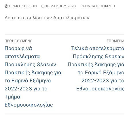
PRAKTIKITEIION
10 ΜΑΡΤΊΟΥ 2023
UNCATEGORIZED
Δείτε στη σελίδα των Αποτελεσμάτων
Πλοήγηση
ΠΡΟΗΓΟΎΜΕΝΟ
ΕΠΌΜΕΝΑ
άρθρων
Προηγούμενο
Επόμενο
Προσωρινά
Τελικά αποτελέσματα
άρθρο:
άρθρο:
αποτελέσματα
Πρόσκλησης Θέσεων
Πρόσκλησης Θέσεων
Πρακτικής Άσκησης για
Πρακτικής Άσκησης για
το Εαρινό Εξάμηνο
το Εαρινό Εξάμηνο
2022-2023 για το
2022-2023 για το
Εθνομουσικολογίας
Τμήμα
Εθνομουσικολογίας