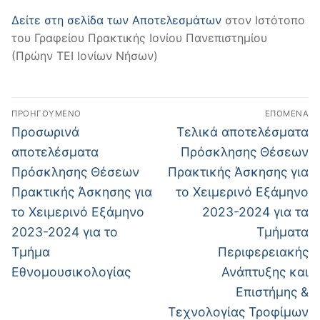
Δείτε στη σελίδα των Αποτελεσμάτων
στον Ιστότοπο
του Γραφείου Πρακτικής Ιονίου Πανεπιστημίου
(Πρώην ΤΕΙ Ιονίων Νήσων)
Πλοήγηση
ΠΡΟΗΓΟΎΜΕΝΟ
ΕΠΌΜΕΝΑ
άρθρων
Προηγούμενο
Επόμενο
Προσωρινά
Τελικά αποτελέσματα
άρθρο:
άρθρο:
αποτελέσματα
Πρόσκλησης Θέσεων
Πρόσκλησης Θέσεων
Πρακτικής Άσκησης για
Πρακτικής Άσκησης για
το Χειμερινό Εξάμηνο
το Χειμερινό Εξάμηνο
2023-2024 για τα
2023-2024 για το
Τμήματα
Τμήμα
Περιφερειακής
Εθνομουσικολογίας
Ανάπτυξης και
Επιστήμης &
Τεχνολογίας Τροφίμων