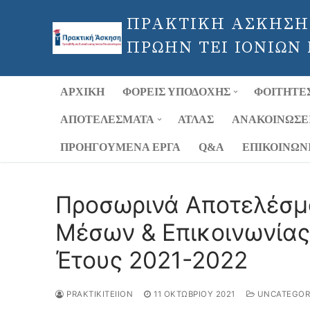
Μετάβαση
ΠΡΑΚΤΙΚΗ ΑΣΚΗΣΗ
στο
περιεχόμενο
ΠΡΩΗΝ ΤΕΙ ΙΟΝΙΩΝ
ΑΡΧΙΚΉ
ΦΟΡΕΊΣ ΥΠΟΔΟΧΉΣ
ΦΟΙΤΗΤΈ
ΑΠΟΤΕΛΈΣΜΑΤΑ
ΑΤΛΑΣ
ΑΝΑΚΟΙΝΏΣΕ
ΠΡΟΗΓΟΎΜΕΝΑ ΈΡΓΑ
Q&A
ΕΠΙΚΟΙΝΩΝ
Προσωρινά Αποτελέσμ
Μέσων & Επικοινωνίας 
Έτους 2021-2022
PRAKTIKITEIION
11 ΟΚΤΩΒΡΊΟΥ 2021
UNCATEGOR