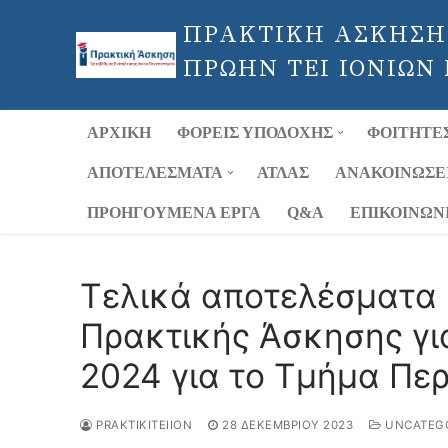
Μετάβαση
ΠΡΑΚΤΙΚΗ ΑΣΚΗΣΗ
στο
περιεχόμενο
ΠΡΩΗΝ ΤΕΙ ΙΟΝΙΩΝ
ΑΡΧΙΚΉ
ΦΟΡΕΊΣ ΥΠΟΔΟΧΉΣ
ΦΟΙΤΗΤΈ
ΑΠΟΤΕΛΈΣΜΑΤΑ
ΑΤΛΑΣ
ΑΝΑΚΟΙΝΏΣΕ
ΠΡΟΗΓΟΎΜΕΝΑ ΈΡΓΑ
Q&A
ΕΠΙΚΟΙΝΩΝ
Τελικά αποτελέσματα
Πρακτικής Άσκησης γι
2024 για το Τμήμα Πε
PRAKTIKITEIION
28 ΔΕΚΕΜΒΡΊΟΥ 2023
UNCATEGO