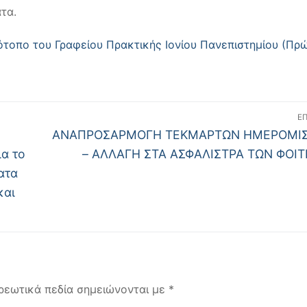
τα.
ότοπο του Γραφείου Πρακτικής Ιονίου Πανεπιστημίου (Πρ
Ε
Επόμενο
ΑΝΑΠΡΟΣΑΡΜΟΓΗ ΤΕΚΜΑΡΤΩΝ ΗΜΕΡΟΜΙ
άρθρο:
α το
– ΑΛΛΑΓΗ ΣΤΑ ΑΣΦΑΛΙΣΤΡΑ ΤΩΝ ΦΟΙ
ατα
και
ρεωτικά πεδία σημειώνονται με
*